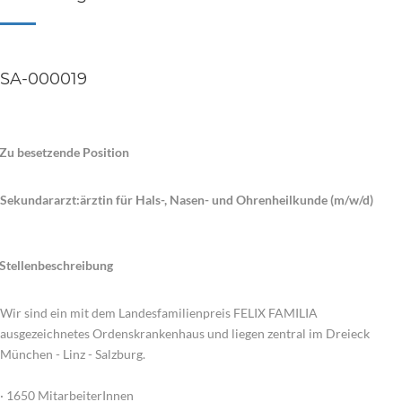
SA-000019
Zu besetzende Position
Sekundararzt:ärztin für Hals-, Nasen- und Ohrenheilkunde (m/w/d)
Stellenbeschreibung
Wir sind ein mit dem Landesfamilienpreis FELIX FAMILIA
ausgezeichnetes Ordenskrankenhaus und liegen zentral im Dreieck
München - Linz - Salzburg.
· 1650 MitarbeiterInnen