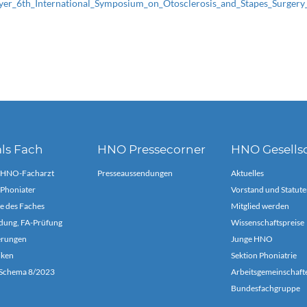
yer_6th_International_Symposium_on_Otosclerosis_and_Stapes_Surger
ls Fach
HNO Pressecorner
HNO Gesells
 HNO-Facharzt
Presseaussendungen
Aktuelles
Phoniater
Vorstand und Statute
e des Faches
Mitglied werden
dung, FA-Prüfung
Wissenschaftspreise
ierungen
Junge HNO
iken
Sektion Phoniatrie
chema 8/2023
Arbeitsgemeinschaft
Bundesfachgruppe