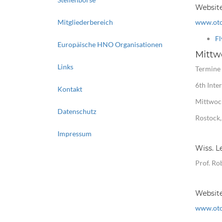
Websit
Mitgliederbereich
www.otos
Fl
Europäische HNO Organisationen
Mittwo
Links
Termine
6th Inte
Kontakt
Mittwoch
Datenschutz
Rostock
Impressum
Wiss. L
Prof. Ro
Websit
www.otos