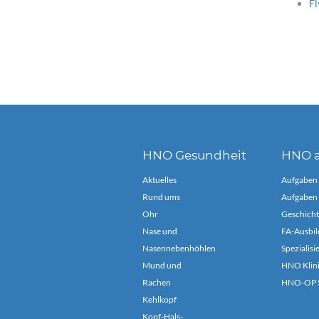
Fl
HNO Gesundheit
HNO a
Aktuelles
Aufgaben
Rund ums
Aufgaben 
Ohr
Geschicht
Nase und
FA-Ausbil
Nasennebenhöhlen
Spezialis
Mund und
HNO Klin
Rachen
HNO-OP S
Kehlkopf
Kopf-Hals-