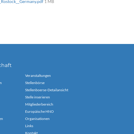
y_Rostock__Germany.pdf
1 MB
chaft
Veranstaltungen
n
Stellenbörse
Stellenboerse-Detailansicht
Stelle inserieren
Mitgliederbereich
Europäische HNO
en
Organisationen
Links
Kontakt