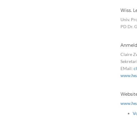
Wiss. L
Univ. Pr
PD Dr. 
Anmeldu
Claire Z
Sekretari
EMail:
c
www.hea
Websit
www.hea
V