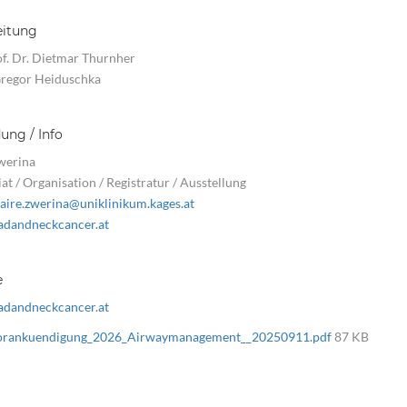
eitung
of. Dr. Dietmar Thurnher
Gregor Heiduschka
ng / Info
werina
at / Organisation / Registratur / Ausstellung
laire.zwerina@uniklinikum.kages.at
dandneckcancer.at
e
dandneckcancer.at
orankuendigung_2026_Airwaymanagement__20250911.pdf
87 KB