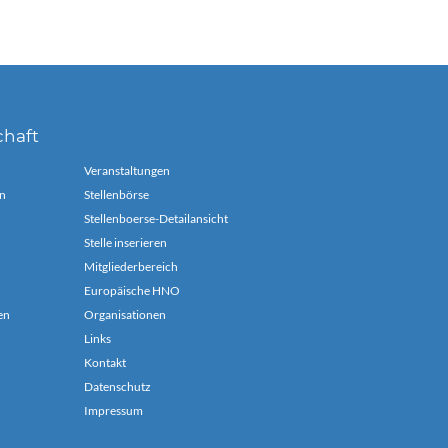
chaft
Veranstaltungen
n
Stellenbörse
Stellenboerse-Detailansicht
Stelle inserieren
Mitgliederbereich
Europäische HNO
en
Organisationen
Links
Kontakt
Datenschutz
Impressum