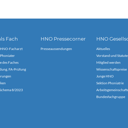
ls Fach
HNO Pressecorner
HNO Gesells
 HNO-Facharzt
Presseaussendungen
Aktuelles
Phoniater
Vorstand und Statute
e des Faches
Mitglied werden
dung, FA-Prüfung
Wissenschaftspreise
ierungen
Junge HNO
iken
Sektion Phoniatrie
chema 8/2023
Arbeitsgemeinschaft
Bundesfachgruppe