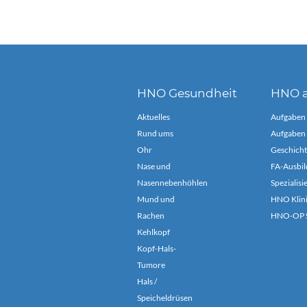
HNO Gesundheit
HNO a
Aktuelles
Aufgaben
Rund ums
Aufgaben 
Ohr
Geschicht
Nase und
FA-Ausbil
Nasennebenhöhlen
Spezialis
Mund und
HNO Klin
Rachen
HNO-OP S
Kehlkopf
Kopf-Hals-
Tumore
Hals /
Speicheldrüsen