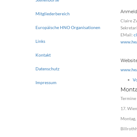
Anmeldu
Mitgliederbereich
Claire Z
Europäische HNO Organisationen
Sekretari
EMail:
c
Links
www.hea
Kontakt
Websit
Datenschutz
www.hea
V
Impressum
Monta
Termine 
17. Wie
Montag, 
Billroth