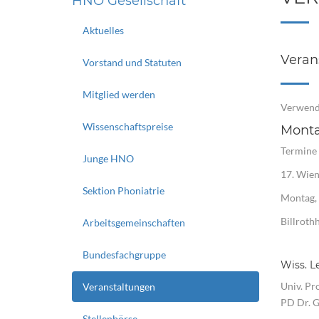
HNO Gesellschaft
Aktuelles
Veran
Vorstand und Statuten
Mitglied werden
Verwend
Wissenschaftspreise
Monta
Termine 
Junge HNO
17. Wie
Sektion Phoniatrie
Montag, 
Billroth
Arbeitsgemeinschaften
Bundesfachgruppe
Wiss. L
Univ. Pr
Veranstaltungen
PD Dr. 
Stellenbörse