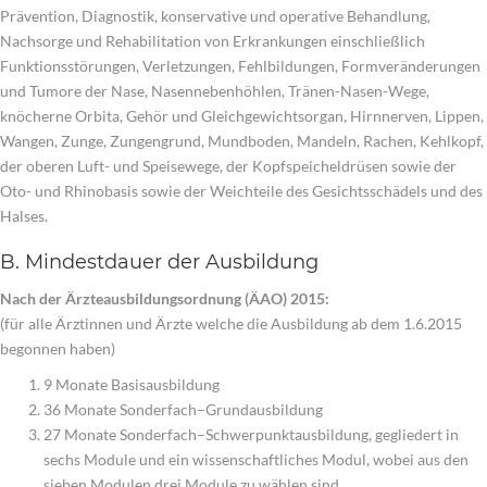
Prävention, Diagnostik, konservative und operative Behandlung,
Nachsorge und Rehabilitation von Erkrankungen einschließlich
Funktionsstörungen, Verletzungen, Fehlbildungen, Formveränderungen
und Tumore der Nase, Nasennebenhöhlen, Tränen-Nasen-Wege,
knöcherne Orbita, Gehör und Gleichgewichtsorgan, Hirnnerven, Lippen,
Wangen, Zunge, Zungengrund, Mundboden, Mandeln, Rachen, Kehlkopf,
der oberen Luft- und Speisewege, der Kopfspeicheldrüsen sowie der
Oto- und Rhinobasis sowie der Weichteile des Gesichtsschädels und des
Halses.
B. Mindestdauer der Ausbildung
Nach der Ärzteausbildungsordnung (ÄAO) 2015:
(für alle Ärztinnen und Ärzte welche die Ausbildung ab dem 1.6.2015
begonnen haben)
9 Monate Basisausbildung
36 Monate Sonderfach–Grundausbildung
27 Monate Sonderfach–Schwerpunktausbildung, gegliedert in
sechs Module und ein wissenschaftliches Modul, wobei aus den
sieben Modulen drei Module zu wählen sind.