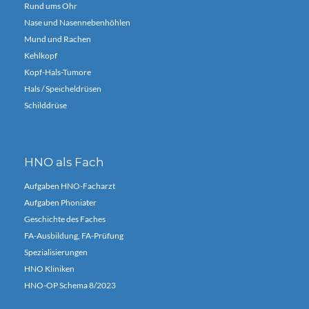
Rund ums Ohr
Nase und Nasennebenhöhlen
Mund und Rachen
Kehlkopf
Kopf-Hals-Tumore
Hals / Speicheldrüsen
Schilddrüse
HNO als Fach
Aufgaben HNO-Facharzt
Aufgaben Phoniater
Geschichte des Faches
FA-Ausbildung, FA-Prüfung
Spezialisierungen
HNO Kliniken
HNO-OP Schema 8/2023