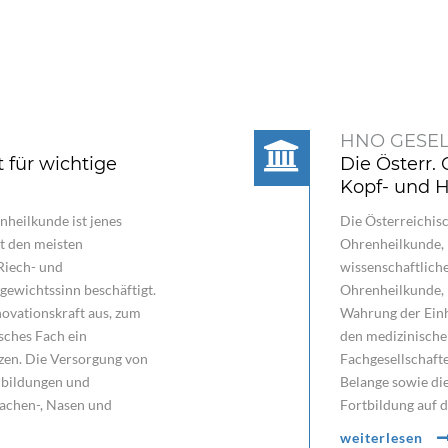
HNO GESE
 für wichtige
Die Österr.
Kopf- und H
heilkunde ist jenes
Die Österreichisc
it den meisten
Ohrenheilkunde, 
Riech- und
wissenschaftlich
ewichtssinn beschäftigt.
Ohrenheilkunde, 
ovationskraft aus, zum
Wahrung der Einh
isches Fach ein
den medizinisch
tzen. Die Versorgung von
Fachgesellschaft
lbildungen und
Belange sowie di
achen-, Nasen und
Fortbildung auf 
weiterlesen