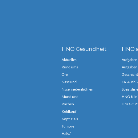
HNO Gesundheit
HNO a
Aktuelles
Aufgaben
Rund ums
Aufgaben 
Ohr
Geschicht
Nase und
FA-Ausbil
Nasennebenhöhlen
Spezialis
Mund und
HNO Klin
Rachen
HNO-OP S
Kehlkopf
Kopf-Hals-
Tumore
Hals /