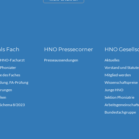
ls Fach
HNO Pressecorner
HNO Gesells
 HNO-Facharzt
Presseaussendungen
Aktuelles
Phoniater
Vorstand und Statute
e des Faches
Mitglied werden
dung, FA-Prüfung
Wissenschaftspreise
ierungen
Junge HNO
iken
Sektion Phoniatrie
chema 8/2023
Arbeitsgemeinschaft
Bundesfachgruppe