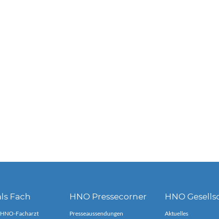
ls Fach
HNO Pressecorner
HNO Gesells
 HNO-Facharzt
Presseaussendungen
Aktuelles