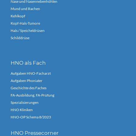
Nase und Nasennebenhöhlen
Mund und Rachen
Kehlkopf
Kopf-Hals-Tumore
Hals / Speicheldrüsen
Schilddrüse
HNO als Fach
Aufgaben HNO-Facharzt
Aufgaben Phoniater
Geschichte des Faches
FA-Ausbildung, FA-Prüfung
Spezialisierungen
HNO Kliniken
HNO-OP Schema 8/2023
HNO Pressecorner